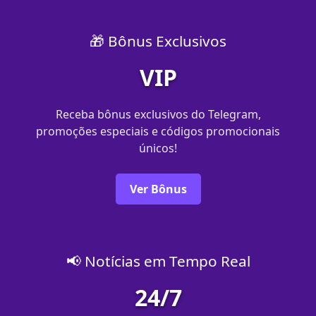
🎁 Bônus Exclusivos
VIP
Receba bônus exclusivos do Telegram,
promoções especiais e códigos promocionais
únicos!
Ver Bônus
📢 Notícias em Tempo Real
24/7