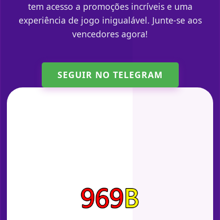
tem acesso a promoções incríveis e uma
experiência de jogo inigualável. Junte-se aos
vencedores agora!
SEGUIR NO TELEGRAM