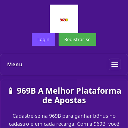
Login
Registrar-se
Menu
📱 969B A Melhor Plataforma
de Apostas
Cadastre-se na 969B para ganhar bônus no
cadastro e em cada recarga. Com a 969B, você