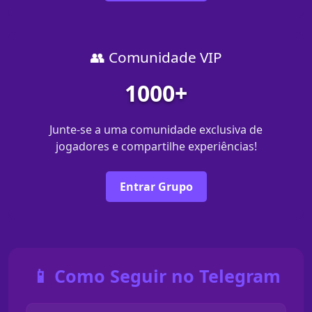
👥 Comunidade VIP
1000+
Junte-se a uma comunidade exclusiva de
jogadores e compartilhe experiências!
Entrar Grupo
📱 Como Seguir no Telegram