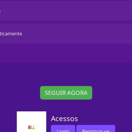
a
aticamente
SEGUIR AGORA
Acessos
Login
Registrar-se