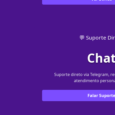
💬 Suporte Di
Cha
Suporte direto via Telegram, r
atendimento persona
Falar Suport