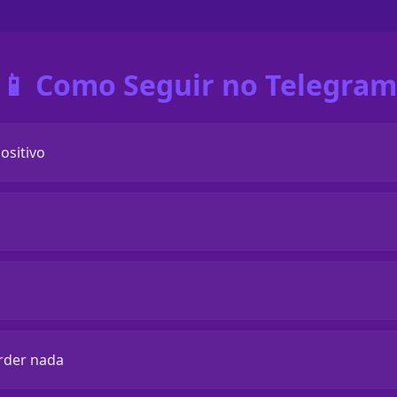
📱 Como Seguir no Telegram
ositivo
erder nada