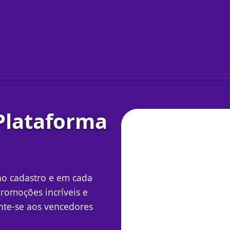
 Plataforma
no cadastro e em cada
romoções incríveis e
unte-se aos vencedores