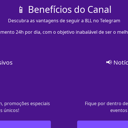
📱 Benefícios do Canal
Descubra as vantagens de seguir a 8LL no Telegram
mento 24h por dia, com o objetivo inabalável de ser o melh
sivos
📢 Notí
m, promoções especiais
Fique por dentro d
s únicos!
eventos