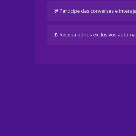
💬 Participe das conversas e interaj
🎁 Receba bônus exclusivos autom