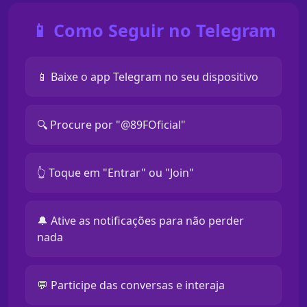
📱 Como Seguir no Telegram
📱 Baixe o app Telegram no seu dispositivo
🔍 Procure por "@89FOficial"
👆 Toque em "Entrar" ou "Join"
🔔 Ative as notificações para não perder
nada
💬 Participe das conversas e interaja