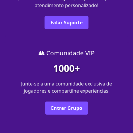
atendimento personalizado!
Falar Suporte
👥 Comunidade VIP
1000+
Junte-se a uma comunidade exclusiva de
jogadores e compartilhe experiências!
Entrar Grupo