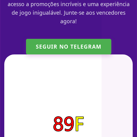
acesso a promoções incríveis e uma experiência
de jogo inigualável. Junte-se aos vencedores
agora!
SEGUIR NO TELEGRAM