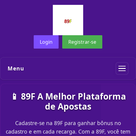
Login
Registrar-se
Menu
📱 89F A Melhor Plataforma
de Apostas
Cadastre-se na 89F para ganhar bônus no
cadastro e em cada recarga. Com a 89F, você tem