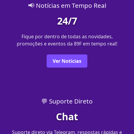
📢 Notícias em Tempo Real
24/7
Fique por dentro de todas as novidades,
promoções e eventos da 89F em tempo real!
Ver Notícias
💬 Suporte Direto
Chat
Suporte direto via Telegram, respostas rápidas e