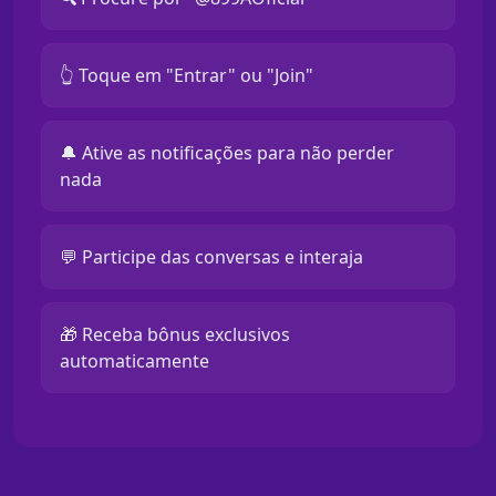
👆 Toque em "Entrar" ou "Join"
🔔 Ative as notificações para não perder
nada
💬 Participe das conversas e interaja
🎁 Receba bônus exclusivos
automaticamente