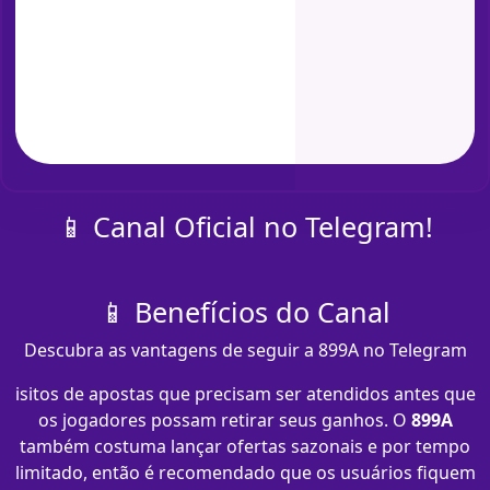
📱 Canal Oficial no Telegram!
📱 Benefícios do Canal
Descubra as vantagens de seguir a 899A no Telegram
isitos de apostas que precisam ser atendidos antes que
os jogadores possam retirar seus ganhos. O
899A
também costuma lançar ofertas sazonais e por tempo
limitado, então é recomendado que os usuários fiquem