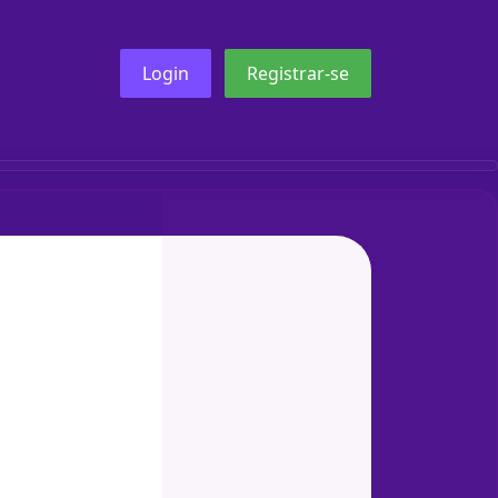
Login
Registrar-se