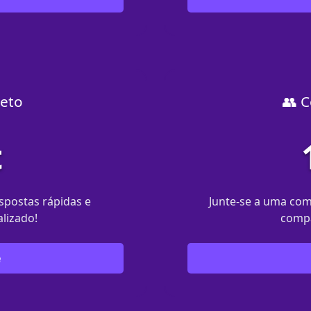
reto
👥 
t
espostas rápidas e
Junte-se a uma com
lizado!
compa
e