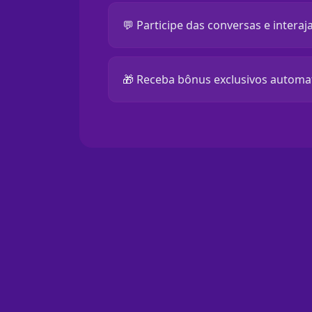
💬 Participe das conversas e interaj
🎁 Receba bônus exclusivos autom