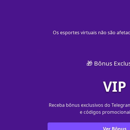
Os esportes virtuais não são afeta
🎁 Bônus Exclu
VIP
Receba bônus exclusivos do Telegra
e códigos promocionai
Ver Bônus