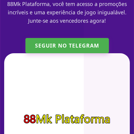
88Mk Plataforma, você tem acesso a promoções
incríveis e uma experiência de jogo inigualável.
Junte-se aos vencedores agora!
SEGUIR NO TELEGRAM