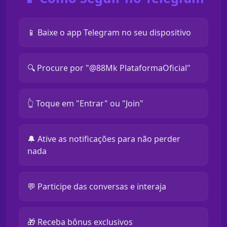
📱 Baixe o app Telegram no seu dispositivo
🔍 Procure por "@88Mk PlataformaOficial"
👆 Toque em "Entrar" ou "Join"
🔔 Ative as notificações para não perder
nada
💬 Participe das conversas e interaja
🎁 Receba bônus exclusivos