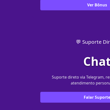
Ver Bônus
💬 Suporte Di
Cha
Suporte direto via Telegram, r
atendimento persona
Falar Suport