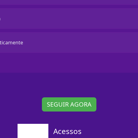
a
aticamente
SEGUIR AGORA
Acessos