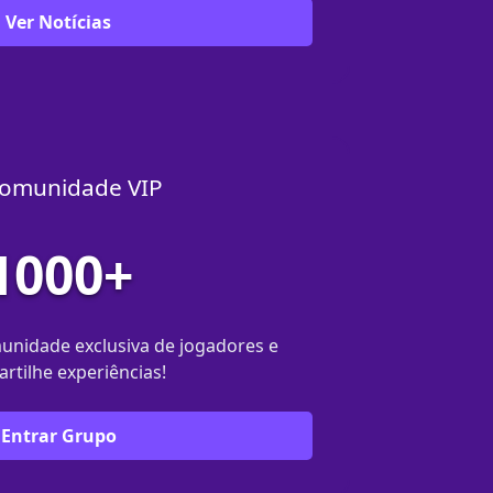
Ver Notícias
Comunidade VIP
1000+
unidade exclusiva de jogadores e
rtilhe experiências!
Entrar Grupo