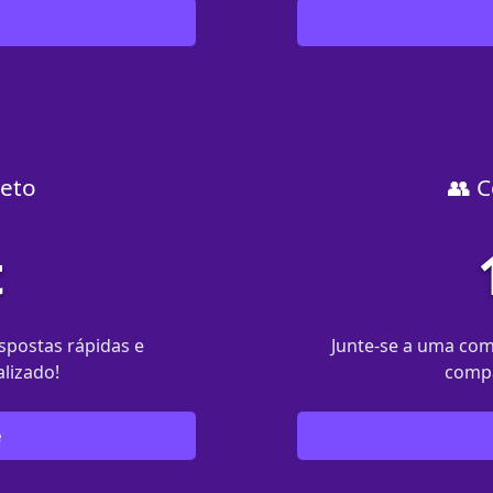
reto
👥 
t
espostas rápidas e
Junte-se a uma com
lizado!
compa
e