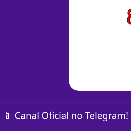
📱 Canal Oficial no Telegram!