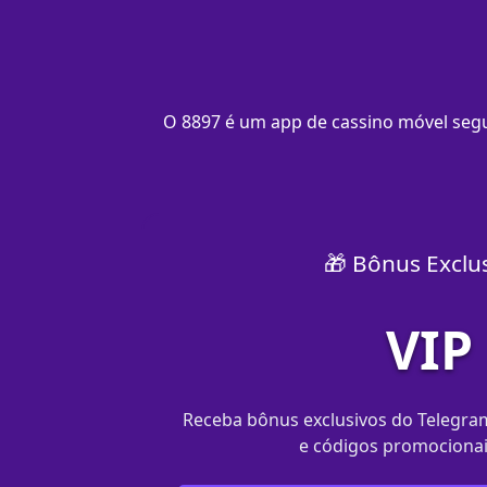
O 8897 é um app de cassino móvel segur
🎁 Bônus Exclu
VIP
Receba bônus exclusivos do Telegra
e códigos promocionai