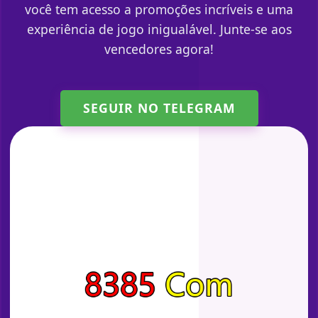
você tem acesso a promoções incríveis e uma
experiência de jogo inigualável. Junte-se aos
vencedores agora!
SEGUIR NO TELEGRAM