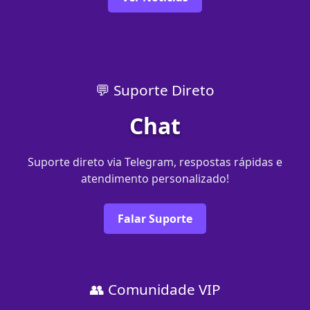
💬 Suporte Direto
Chat
Suporte direto via Telegram, respostas rápidas e
atendimento personalizado!
Falar Suporte
👥 Comunidade VIP