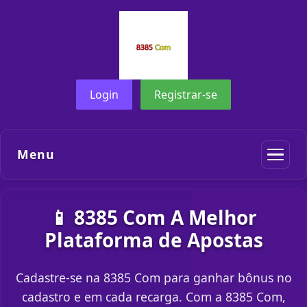
Login
Registrar-se
Menu
📱 8385 Com A Melhor
Plataforma de Apostas
Cadastre-se na 8385 Com para ganhar bônus no
cadastro e em cada recarga. Com a 8385 Com,