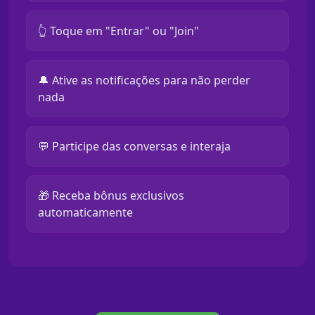
👆 Toque em "Entrar" ou "Join"
🔔 Ative as notificações para não perder
nada
💬 Participe das conversas e interaja
🎁 Receba bônus exclusivos
automaticamente