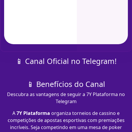
📱 Canal Oficial no Telegram!
📱 Benefícios do Canal
Descubra as vantagens de seguir a 7Y Plataforma no
Telegram
A
7Y Plataforma
organiza torneios de cassino e
competições de apostas esportivas com premiações
incríveis. Seja competindo em uma mesa de poker