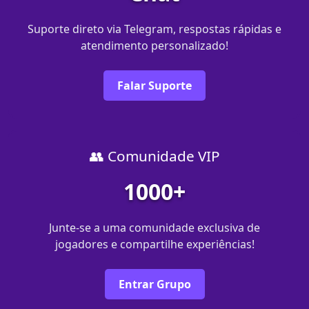
Suporte direto via Telegram, respostas rápidas e
atendimento personalizado!
Falar Suporte
👥 Comunidade VIP
1000+
Junte-se a uma comunidade exclusiva de
jogadores e compartilhe experiências!
Entrar Grupo