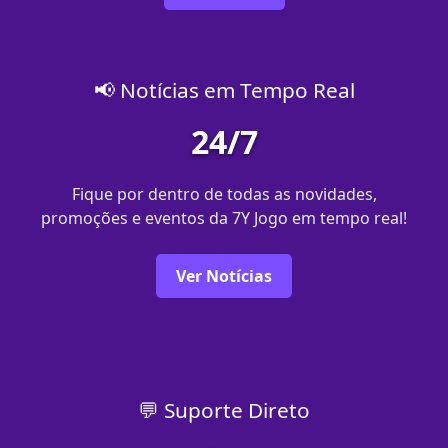
📢 Notícias em Tempo Real
24/7
Fique por dentro de todas as novidades,
promoções e eventos da 7Y Jogo em tempo real!
Ver Notícias
💬 Suporte Direto