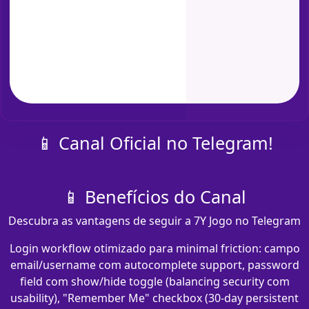
📱 Canal Oficial no Telegram!
📱 Benefícios do Canal
Descubra as vantagens de seguir a 7Y Jogo no Telegram
Login workflow otimizado para minimal friction: campo
email/username com autocomplete support, password
field com show/hide toggle (balancing security com
usability), "Remember Me" checkbox (30-day persistent