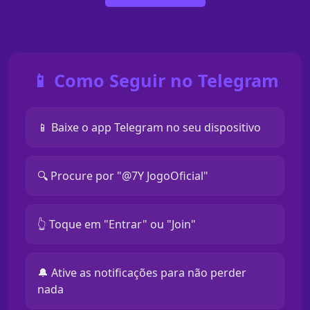
📱 Como Seguir no Telegram
📱 Baixe o app Telegram no seu dispositivo
🔍 Procure por "@7Y JogoOficial"
👆 Toque em "Entrar" ou "Join"
🔔 Ative as notificações para não perder
nada