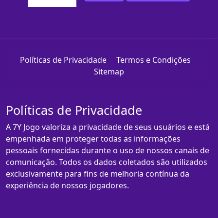
Políticas de Privacidade
Termos e Condições
Sitemap
Políticas de Privacidade
A 7Y Jogo valoriza a privacidade de seus usuários e está
empenhada em proteger todas as informações
pessoais fornecidas durante o uso de nossos canais de
comunicação. Todos os dados coletados são utilizados
exclusivamente para fins de melhoria contínua da
experiência de nossos jogadores.