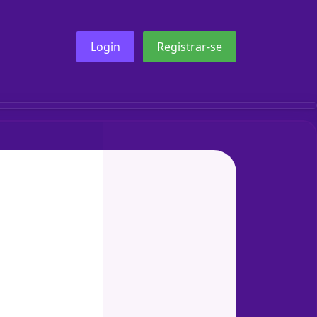
Login
Registrar-se