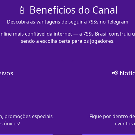
📱 Benefícios do Canal
Descubra as vantagens de seguir a 7SSs no Telegram
nline mais confiável da internet — a 7SSs Brasil construiu
sendo a escolha certa para os jogadores.
sivos
📢 Notí
m, promoções especiais
Fique por dentro d
s únicos!
eventos 