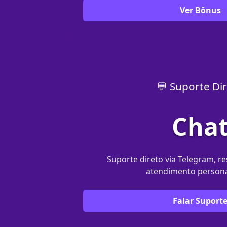
Ver Bônus
💬 Suporte Di
Cha
Suporte direto via Telegram, r
atendimento persona
Falar Suport