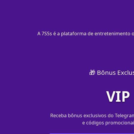
A 7SSs é a plataforma de entretenimento o
🎁 Bônus Exclu
VIP
Receba bônus exclusivos do Telegra
e códigos promocionai