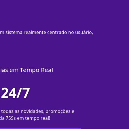
 um sistema realmente centrado no usuário,
cias em Tempo Real
24/7
e todas as novidades, promoções e
da 7SSs em tempo real!