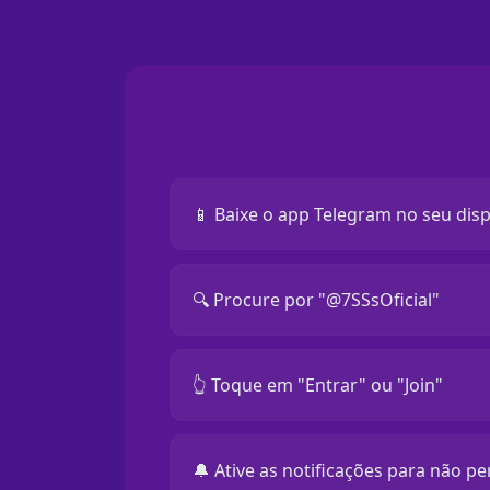
📱 Baixe o app Telegram no seu disp
🔍 Procure por "@7SSsOficial"
👆 Toque em "Entrar" ou "Join"
🔔 Ative as notificações para não p