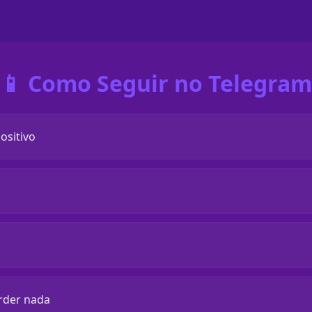
📱 Como Seguir no Telegram
ositivo
erder nada