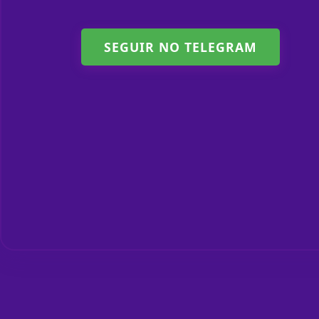
SEGUIR NO TELEGRAM