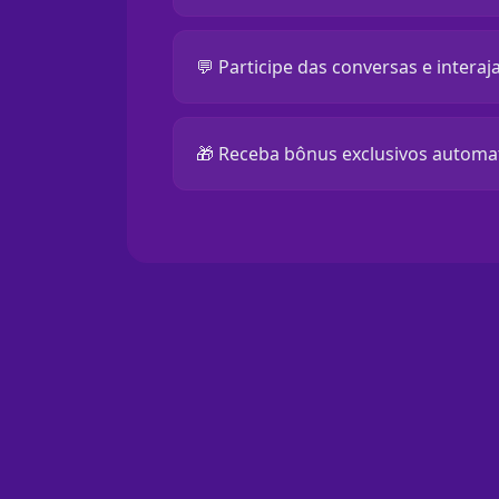
💬 Participe das conversas e interaj
🎁 Receba bônus exclusivos autom