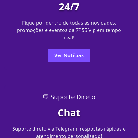
24/7
Fique por dentro de todas as novidades,
promoções e eventos da 7P55 Vip em tempo
real!
Ver Notícias
💬 Suporte Direto
Chat
Suporte direto via Telegram, respostas rápidas e
atendimento personalizado!