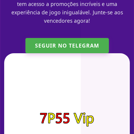
tem acesso a promoções incríveis e uma
experiência de jogo inigualável. Junte-se aos
vencedores agora!
SEGUIR NO TELEGRAM