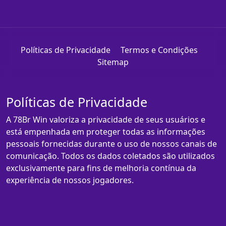
Políticas de Privacidade
Termos e Condições
Sitemap
Políticas de Privacidade
A 78Br Win valoriza a privacidade de seus usuários e
está empenhada em proteger todas as informações
pessoais fornecidas durante o uso de nossos canais de
comunicação. Todos os dados coletados são utilizados
exclusivamente para fins de melhoria contínua da
experiência de nossos jogadores.