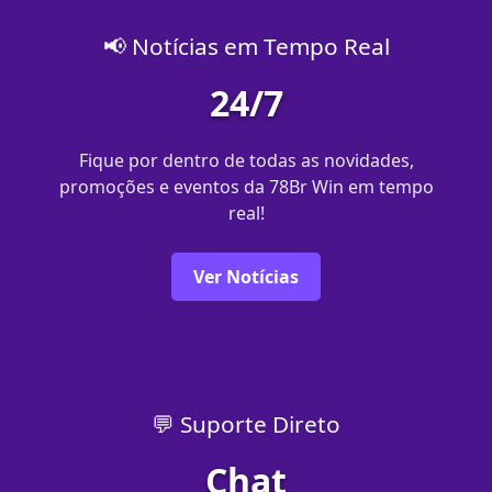
📢 Notícias em Tempo Real
24/7
Fique por dentro de todas as novidades,
promoções e eventos da 78Br Win em tempo
real!
Ver Notícias
💬 Suporte Direto
Chat