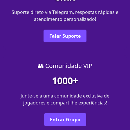
Suporte direto via Telegram, respostas rápidas e
atendimento personalizado!
Falar Suporte
👥 Comunidade VIP
1000+
Junte-se a uma comunidade exclusiva de
jogadores e compartilhe experiências!
Entrar Grupo