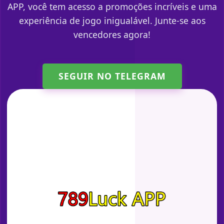
APP, você tem acesso a promoções incríveis e uma
experiência de jogo inigualável. Junte-se aos
vencedores agora!
SEGUIR NO TELEGRAM