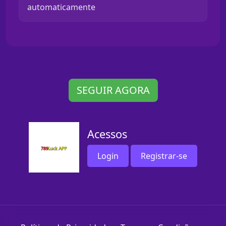
automaticamente
SEGUIR AGORA
Acessos
Login
Registrar-se