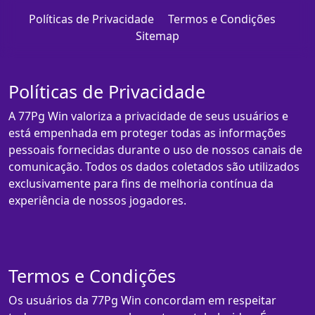
Políticas de Privacidade
Termos e Condições
Sitemap
Políticas de Privacidade
A 77Pg Win valoriza a privacidade de seus usuários e
está empenhada em proteger todas as informações
pessoais fornecidas durante o uso de nossos canais de
comunicação. Todos os dados coletados são utilizados
exclusivamente para fins de melhoria contínua da
experiência de nossos jogadores.
Termos e Condições
Os usuários da 77Pg Win concordam em respeitar