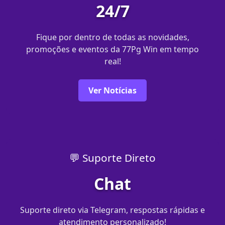
24/7
Fique por dentro de todas as novidades,
promoções e eventos da 77Pg Win em tempo
real!
Ver Notícias
💬 Suporte Direto
Chat
Suporte direto via Telegram, respostas rápidas e
atendimento personalizado!