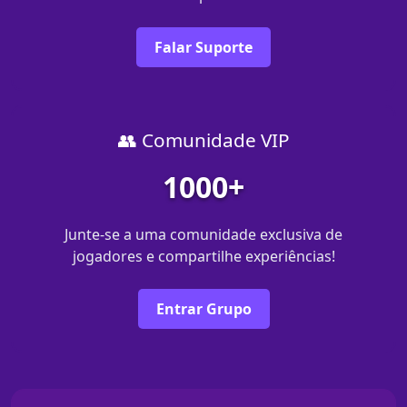
Falar Suporte
👥 Comunidade VIP
1000+
Junte-se a uma comunidade exclusiva de
jogadores e compartilhe experiências!
Entrar Grupo