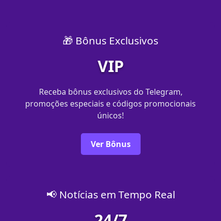
🎁 Bônus Exclusivos
VIP
Receba bônus exclusivos do Telegram,
promoções especiais e códigos promocionais
únicos!
Ver Bônus
📢 Notícias em Tempo Real
24/7