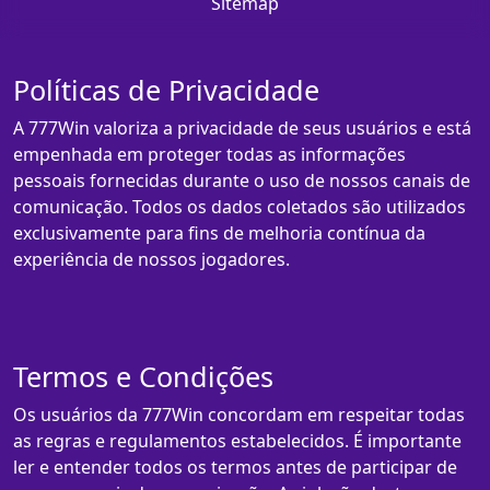
Sitemap
Políticas de Privacidade
A 777Win valoriza a privacidade de seus usuários e está
empenhada em proteger todas as informações
pessoais fornecidas durante o uso de nossos canais de
comunicação. Todos os dados coletados são utilizados
exclusivamente para fins de melhoria contínua da
experiência de nossos jogadores.
Termos e Condições
Os usuários da 777Win concordam em respeitar todas
as regras e regulamentos estabelecidos. É importante
ler e entender todos os termos antes de participar de