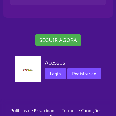
SEGUIR AGORA
Acessos
Login
Registrar-se
Políticas de Privacidade
Termos e Condições