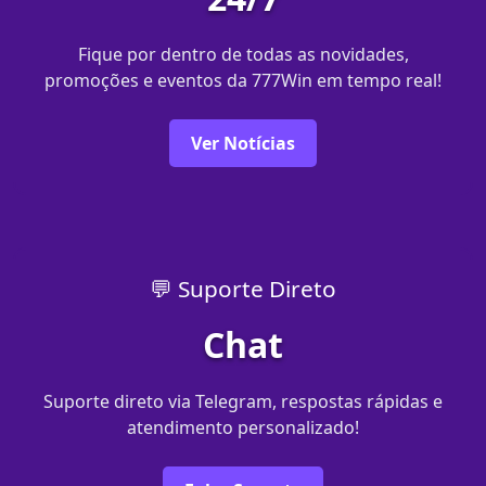
Fique por dentro de todas as novidades,
promoções e eventos da 777Win em tempo real!
Ver Notícias
💬 Suporte Direto
Chat
Suporte direto via Telegram, respostas rápidas e
atendimento personalizado!