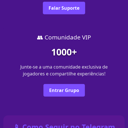
Falar Suporte
👥 Comunidade VIP
1000+
Junte-se a uma comunidade exclusiva de
jogadores e compartilhe experiências!
Entrar Grupo
📱 Como Seguir no Telegram