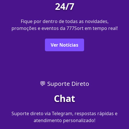
24/7
Fique por dentro de todas as novidades,
promoções e eventos da 777Sort em tempo real!
Ver Notícias
💬 Suporte Direto
Chat
Suporte direto via Telegram, respostas rápidas e
atendimento personalizado!