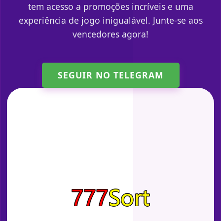
tem acesso a promoções incríveis e uma
experiência de jogo inigualável. Junte-se aos
vencedores agora!
SEGUIR NO TELEGRAM