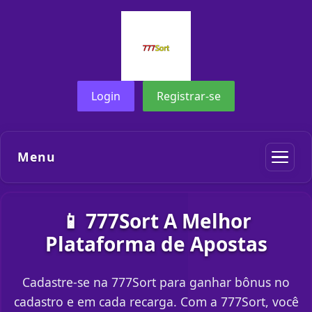
Login
Registrar-se
Menu
📱 777Sort A Melhor
Plataforma de Apostas
Cadastre-se na 777Sort para ganhar bônus no
cadastro e em cada recarga. Com a 777Sort, você