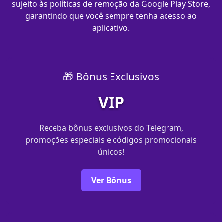
sujeito às políticas de remoção da Google Play Store,
garantindo que você sempre tenha acesso ao
aplicativo.
🎁 Bônus Exclusivos
VIP
Receba bônus exclusivos do Telegram,
promoções especiais e códigos promocionais
únicos!
Ver Bônus