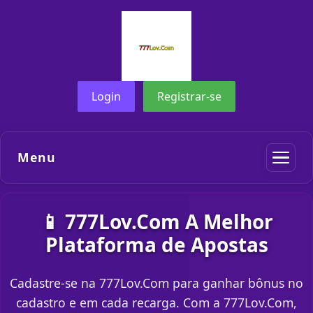
Login
Registrar-se
Menu
📱 777Lov.Com A Melhor
Plataforma de Apostas
Cadastre-se na 777Lov.Com para ganhar bônus no
cadastro e em cada recarga. Com a 777Lov.Com,