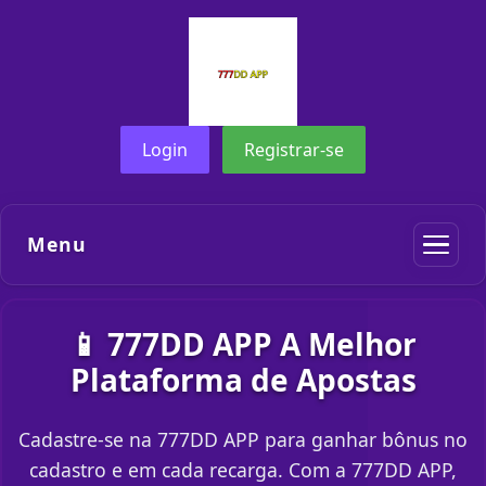
Login
Registrar-se
Menu
📱 777DD APP A Melhor
Plataforma de Apostas
Cadastre-se na 777DD APP para ganhar bônus no
cadastro e em cada recarga. Com a 777DD APP,