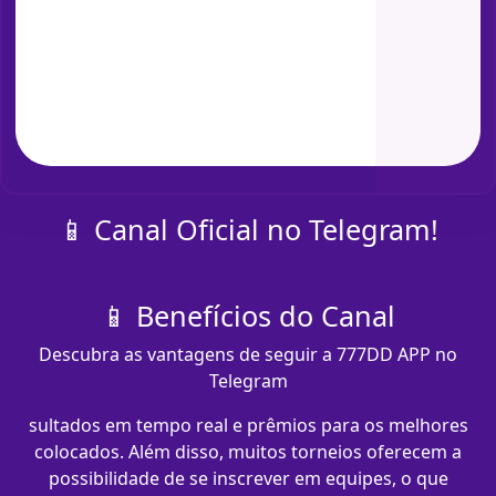
📱 Canal Oficial no Telegram!
📱 Benefícios do Canal
Descubra as vantagens de seguir a 777DD APP no
Telegram
sultados em tempo real e prêmios para os melhores
colocados. Além disso, muitos torneios oferecem a
possibilidade de se inscrever em equipes, o que