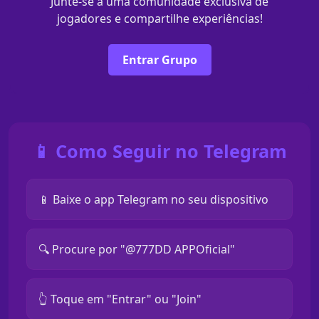
Junte-se a uma comunidade exclusiva de
jogadores e compartilhe experiências!
Entrar Grupo
📱 Como Seguir no Telegram
📱 Baixe o app Telegram no seu dispositivo
🔍 Procure por "@777DD APPOficial"
👆 Toque em "Entrar" ou "Join"