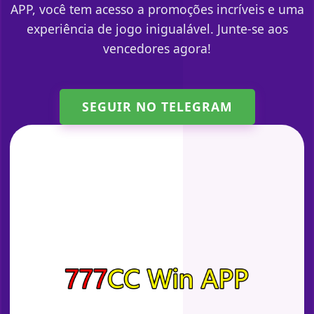
APP, você tem acesso a promoções incríveis e uma
experiência de jogo inigualável. Junte-se aos
vencedores agora!
SEGUIR NO TELEGRAM