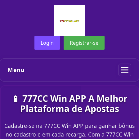
Login
Registrar-se
Menu
📱 777CC Win APP A Melhor
Plataforma de Apostas
Cadastre-se na 777CC Win APP para ganhar bônus
no cadastro e em cada recarga. Com a 777CC Win