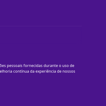
ões pessoais fornecidas durante o uso de
elhoria contínua da experiência de nossos