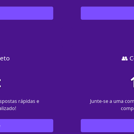
reto
👥 
t
espostas rápidas e
Junte-se a uma com
lizado!
compa
e