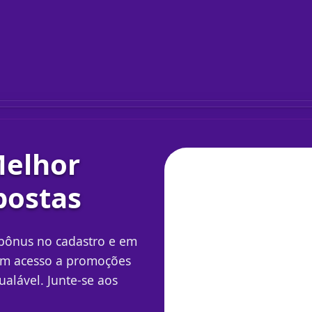
Melhor
postas
bônus no cadastro e em
em acesso a promoções
ualável. Junte-se aos