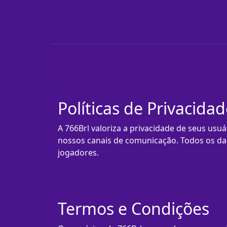
Políticas de Privacida
A 766Brl valoriza a privacidade de seus us
nossos canais de comunicação. Todos os dad
jogadores.
Termos e Condições