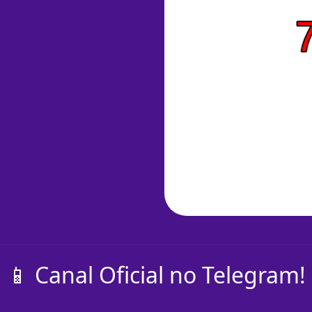
📱 Canal Oficial no Telegram!