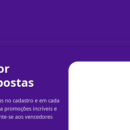
or
postas
us no cadastro e em cada
a promoções incríveis e
unte-se aos vencedores