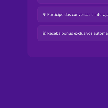
💬 Participe das conversas e interaj
🎁 Receba bônus exclusivos autom