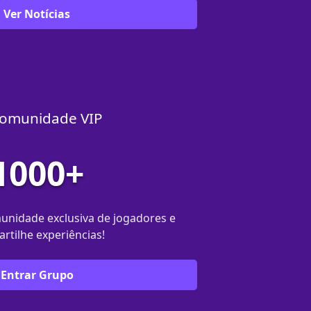
Ver Notícias
Comunidade VIP
1000+
unidade exclusiva de jogadores e
rtilhe experiências!
Entrar Grupo