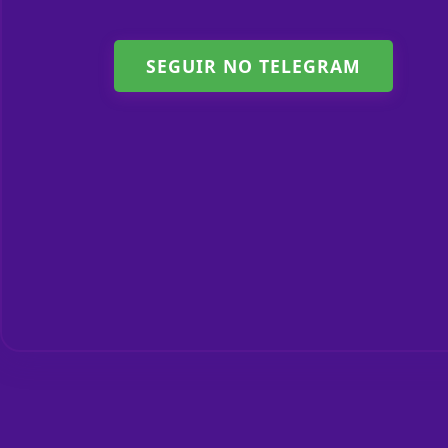
SEGUIR NO TELEGRAM