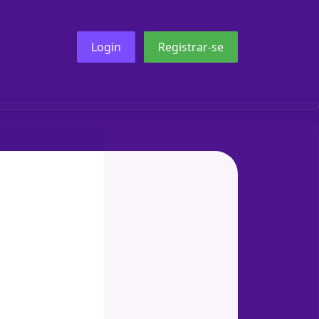
Login
Registrar-se