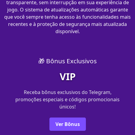
transparente, sem interrupção em sua experiência de
jogo. O sistema de atualizações automáticas garante
que você sempre tenha acesso às funcionalidades mais
recentes e à proteção de segurança mais atualizada
disponível.
🎁 Bônus Exclusivos
VIP
Receba bônus exclusivos do Telegram,
promoções especiais e códigos promocionais
únicos!
Ver Bônus