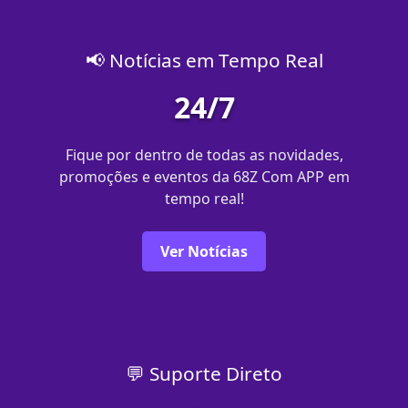
📢 Notícias em Tempo Real
24/7
Fique por dentro de todas as novidades,
promoções e eventos da 68Z Com APP em
tempo real!
Ver Notícias
💬 Suporte Direto