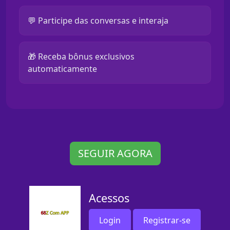
💬 Participe das conversas e interaja
🎁 Receba bônus exclusivos
automaticamente
SEGUIR AGORA
Acessos
Login
Registrar-se