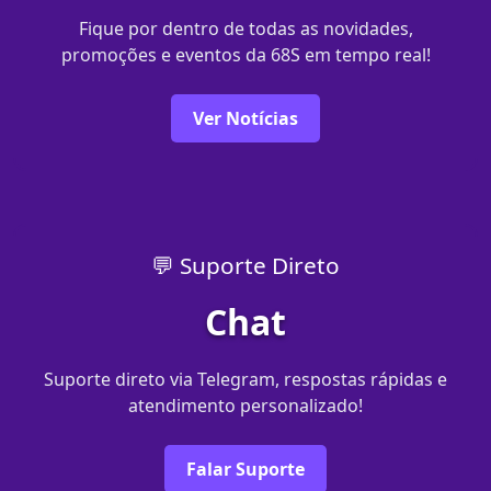
Fique por dentro de todas as novidades,
promoções e eventos da 68S em tempo real!
Ver Notícias
💬 Suporte Direto
Chat
Suporte direto via Telegram, respostas rápidas e
atendimento personalizado!
Falar Suporte