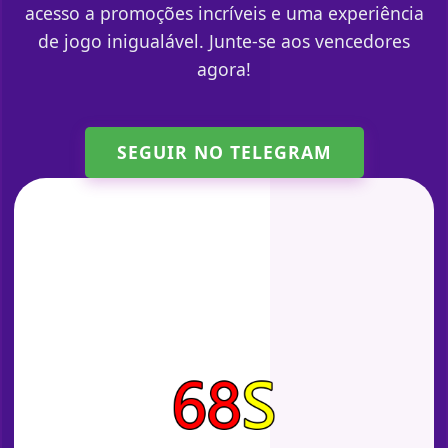
acesso a promoções incríveis e uma experiência
de jogo inigualável. Junte-se aos vencedores
agora!
SEGUIR NO TELEGRAM