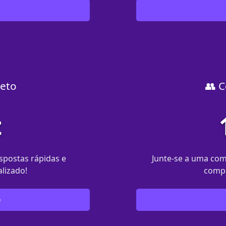
reto
👥 
t
espostas rápidas e
Junte-se a uma com
lizado!
compa
e