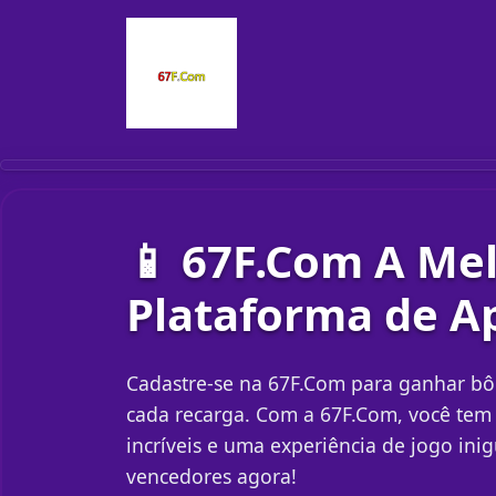
📱 67F.Com A Me
Plataforma de A
Cadastre-se na 67F.Com para ganhar bô
cada recarga. Com a 67F.Com, você tem
incríveis e uma experiência de jogo inig
vencedores agora!