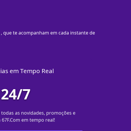
il , que te acompanham em cada instante de
cias em Tempo Real
24/7
e todas as novidades, promoções e
a 67F.Com em tempo real!