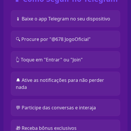
📱 Baixe o app Telegram no seu dispositivo
🔍 Procure por "@678 JogoOficial"
👆 Toque em "Entrar" ou "Join"
🔔 Ative as notificações para não perder
nada
💬 Participe das conversas e interaja
🎁 Receba bônus exclusivos