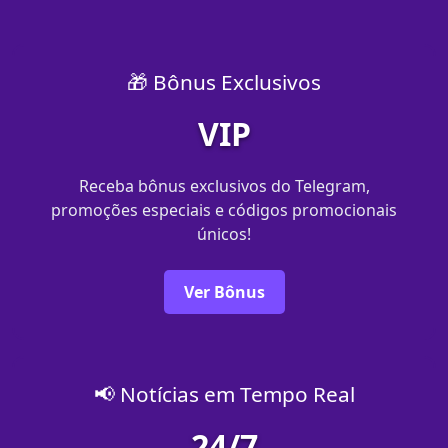
🎁 Bônus Exclusivos
VIP
Receba bônus exclusivos do Telegram,
promoções especiais e códigos promocionais
únicos!
Ver Bônus
📢 Notícias em Tempo Real
24/7