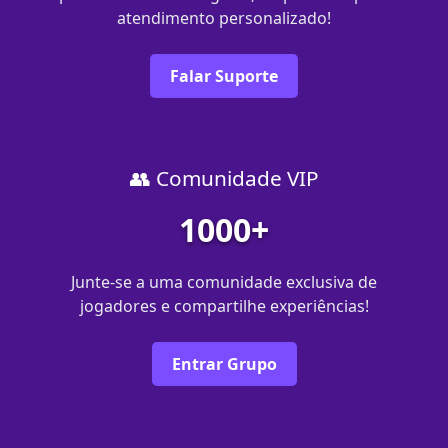
atendimento personalizado!
Falar Suporte
👥 Comunidade VIP
1000+
Junte-se a uma comunidade exclusiva de
jogadores e compartilhe experiências!
Entrar Grupo