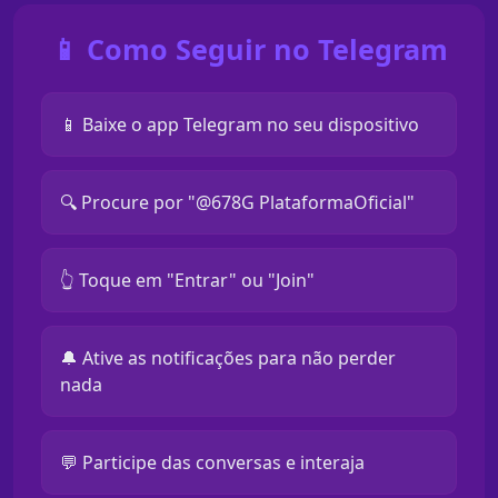
📱 Como Seguir no Telegram
📱 Baixe o app Telegram no seu dispositivo
🔍 Procure por "@678G PlataformaOficial"
👆 Toque em "Entrar" ou "Join"
🔔 Ative as notificações para não perder
nada
💬 Participe das conversas e interaja