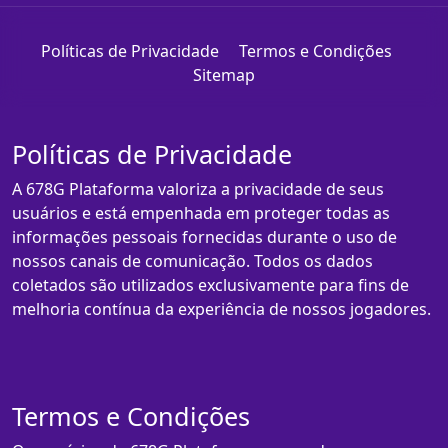
Políticas de Privacidade
Termos e Condições
Sitemap
Políticas de Privacidade
A 678G Plataforma valoriza a privacidade de seus
usuários e está empenhada em proteger todas as
informações pessoais fornecidas durante o uso de
nossos canais de comunicação. Todos os dados
coletados são utilizados exclusivamente para fins de
melhoria contínua da experiência de nossos jogadores.
Termos e Condições