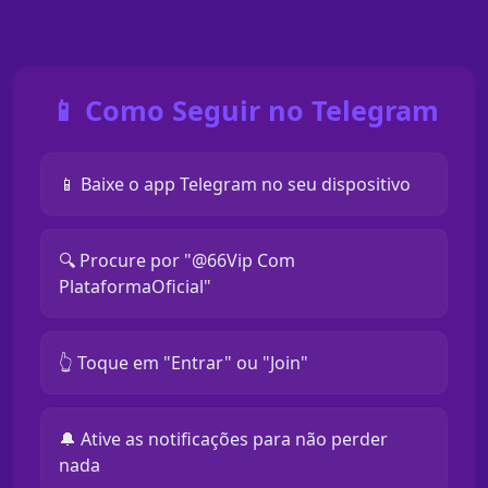
📱 Como Seguir no Telegram
📱 Baixe o app Telegram no seu dispositivo
🔍 Procure por "@66Vip Com
PlataformaOficial"
👆 Toque em "Entrar" ou "Join"
🔔 Ative as notificações para não perder
nada