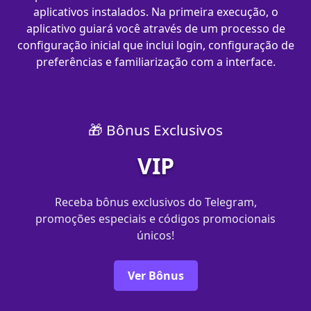
aplicativos instalados. Na primeira execução, o
aplicativo guiará você através de um processo de
configuração inicial que inclui login, configuração de
preferências e familiarização com a interface.
🎁 Bônus Exclusivos
VIP
Receba bônus exclusivos do Telegram,
promoções especiais e códigos promocionais
únicos!
Ver Bônus