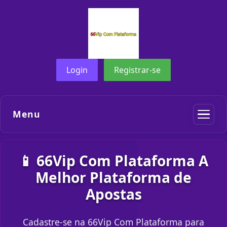
Login
Registrar-se
Menu
📱 66Vip Com Plataforma A
Melhor Plataforma de
Apostas
Cadastre-se na 66Vip Com Plataforma para