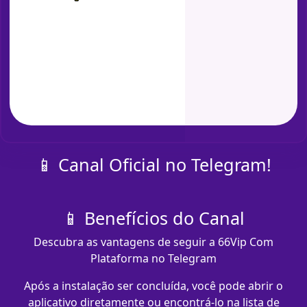
📱 Canal Oficial no Telegram!
📱 Benefícios do Canal
Descubra as vantagens de seguir a 66Vip Com
Plataforma no Telegram
Após a instalação ser concluída, você pode abrir o
aplicativo diretamente ou encontrá-lo na lista de