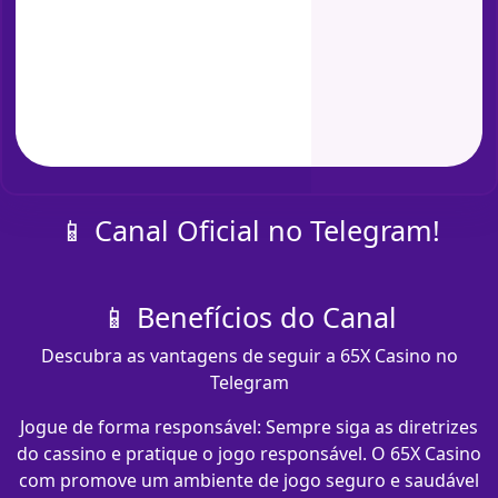
📱 Canal Oficial no Telegram!
📱 Benefícios do Canal
Descubra as vantagens de seguir a 65X Casino no
Telegram
Jogue de forma responsável: Sempre siga as diretrizes
do cassino e pratique o jogo responsável. O 65X Casino
com​ promove um ambiente de jogo seguro e saudável