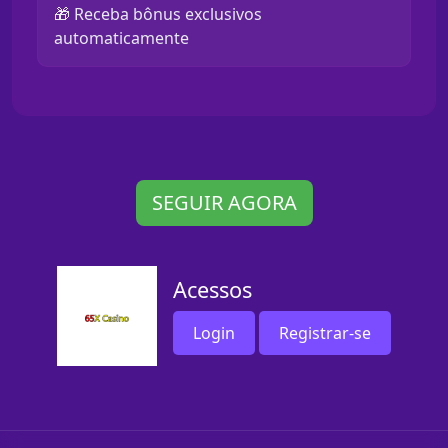
🎁 Receba bônus exclusivos
automaticamente
SEGUIR AGORA
Acessos
Login
Registrar-se