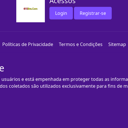
Acessos
Login
Registrar-se
Políticas de Privacidade
Termos e Condições
Sitemap
de
us usuários e está empenhada em proteger todas as informa
os coletados são utilizados exclusivamente para fins de m