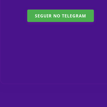
SEGUIR NO TELEGRAM