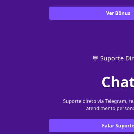
Ver Bônus
💬 Suporte Di
Cha
Suporte direto via Telegram, r
atendimento persona
Falar Suport