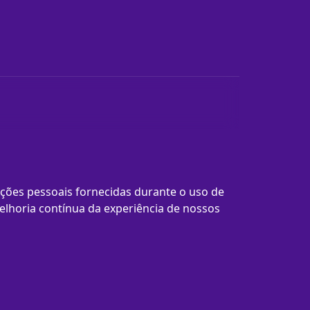
ções pessoais fornecidas durante o uso de
elhoria contínua da experiência de nossos