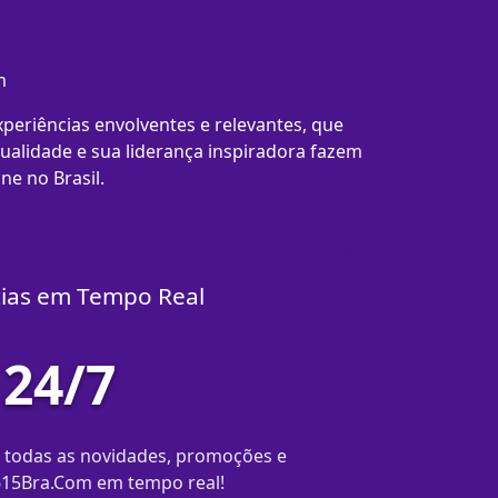
m
periências envolventes e relevantes, que
ualidade e sua liderança inspiradora fazem
ne no Brasil.
cias em Tempo Real
24/7
e todas as novidades, promoções e
615Bra.Com em tempo real!