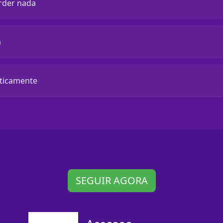
erder nada
a
aticamente
SEGUIR AGORA