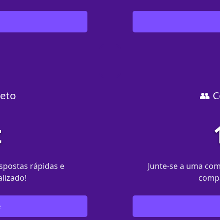
reto
👥 
t
espostas rápidas e
Junte-se a uma com
lizado!
compa
e