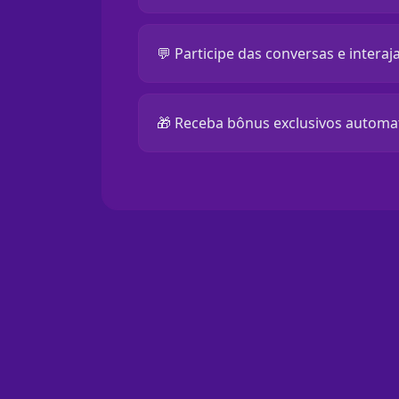
💬 Participe das conversas e interaj
🎁 Receba bônus exclusivos autom