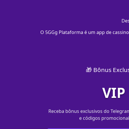
Des
O 5GGg Plataforma é um app de cassino 
🎁 Bônus Exclu
VIP
Receba bônus exclusivos do Telegra
e códigos promocionai