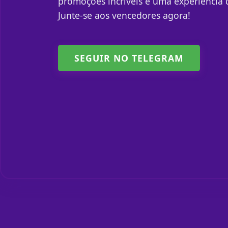
promoções incríveis e uma experiência d
Junte-se aos vencedores agora!
SEGUIR NO TELEGRAM