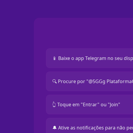
📱 Baixe o app Telegram no seu disp
🔍 Procure por "@5GGg PlataformaO
👆 Toque em "Entrar" ou "Join"
🔔 Ative as notificações para não p