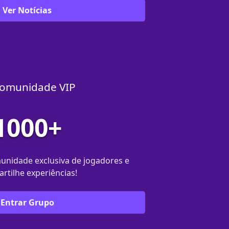
Ver Notícias
Comunidade VIP
1000+
unidade exclusiva de jogadores e
rtilhe experiências!
Entrar Grupo