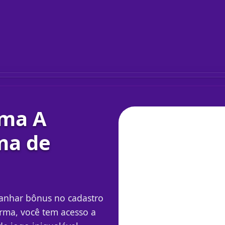
rma A
ma de
anhar bônus no cadastro
rma, você tem acesso a