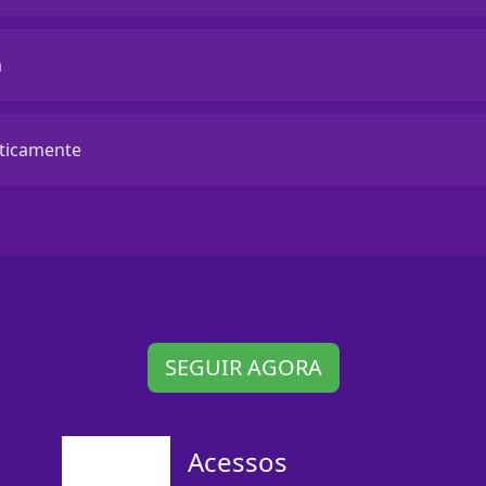
a
aticamente
SEGUIR AGORA
Acessos