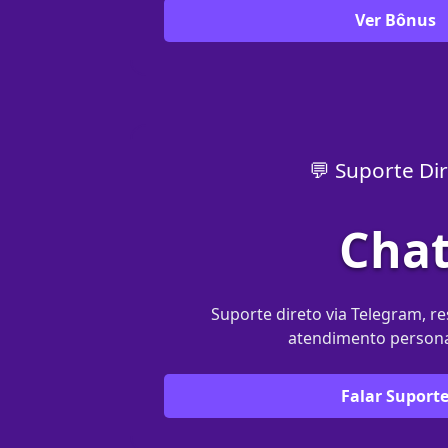
Ver Bônus
💬 Suporte Di
Cha
Suporte direto via Telegram, r
atendimento persona
Falar Suport