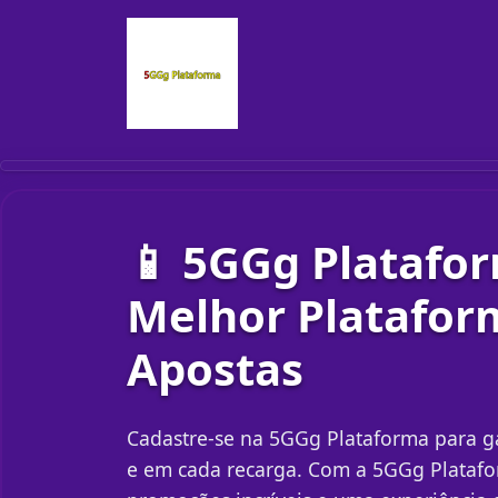
📱 5GGg Platafo
Melhor Platafor
Apostas
Cadastre-se na 5GGg Plataforma para g
e em cada recarga. Com a 5GGg Platafo