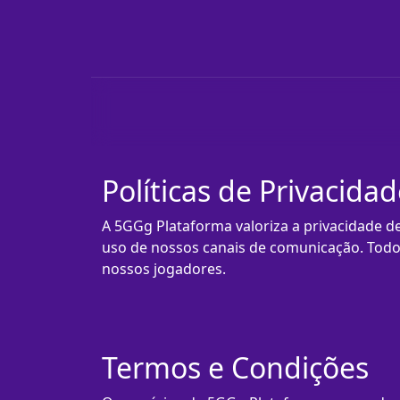
Políticas de Privacida
A 5GGg Plataforma valoriza a privacidade 
uso de nossos canais de comunicação. Todos
nossos jogadores.
Termos e Condições