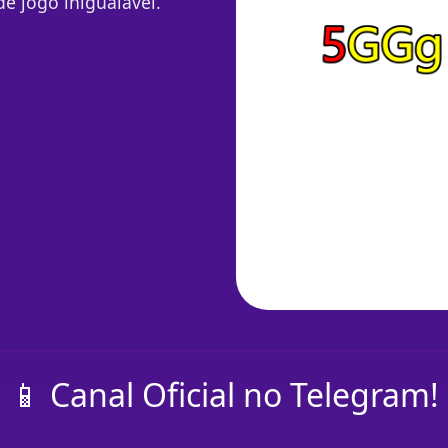
e jogo inigualável.
📱 Canal Oficial no Telegram!