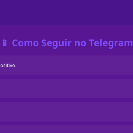
📱 Como Seguir no Telegram
ositivo
"