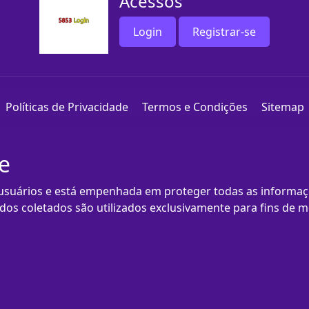
Acessos
Login
Registrar-se
Políticas de Privacidade
Termos e Condições
Sitemap
de
s usuários e está empenhada em proteger todas as informaç
os coletados são utilizados exclusivamente para fins de m