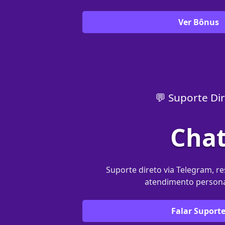
Ver Bônus
💬 Suporte Di
Cha
Suporte direto via Telegram, r
atendimento persona
Falar Suport