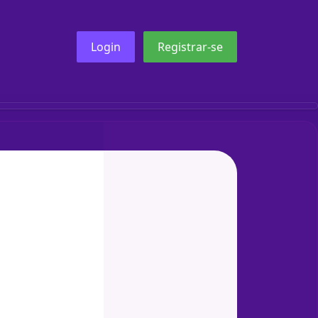
Login
Registrar-se