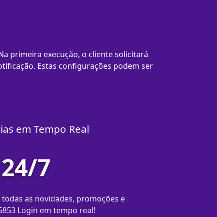
m
a primeira execução, o cliente solicitará
otificação. Estas configurações podem ser
cias em Tempo Real
24/7
e todas as novidades, promoções e
5853 Login em tempo real!