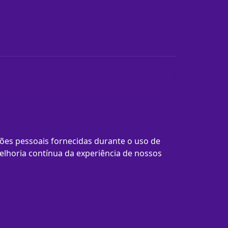
ões pessoais fornecidas durante o uso de
elhoria contínua da experiência de nossos