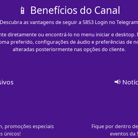
📱 Benefícios do Canal
Descubra as vantagens de seguir a 5853 Login no Telegra
ente diretamente ou encontrá-lo no menu iniciar e desktop. N
ma preferido, configurações de áudio e preferências de n
alteradas posteriormente nas opções do cliente.
sivos
📢 Notí
m, promoções especiais
Fique por dentro d
s únicos!
eventos da 