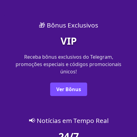
🎁 Bônus Exclusivos
VIP
Receba bônus exclusivos do Telegram,
promoções especiais e códigos promocionais
únicos!
Ver Bônus
📢 Notícias em Tempo Real
24/7