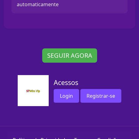
automaticamente
SEGUIR AGORA
Acessos
Login
Registrar-se