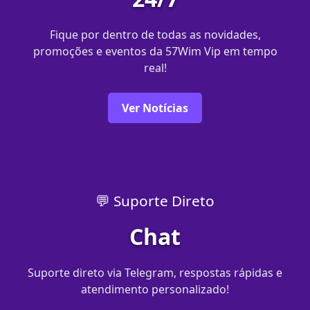
Fique por dentro de todas as novidades,
promoções e eventos da 57Wim Vip em tempo
real!
Ver Notícias
💬 Suporte Direto
Chat
Suporte direto via Telegram, respostas rápidas e
atendimento personalizado!