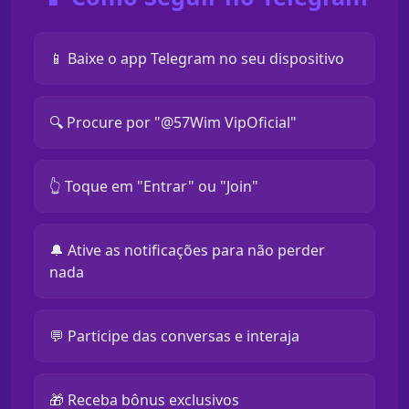
📱 Baixe o app Telegram no seu dispositivo
🔍 Procure por "@57Wim VipOficial"
👆 Toque em "Entrar" ou "Join"
🔔 Ative as notificações para não perder
nada
💬 Participe das conversas e interaja
🎁 Receba bônus exclusivos