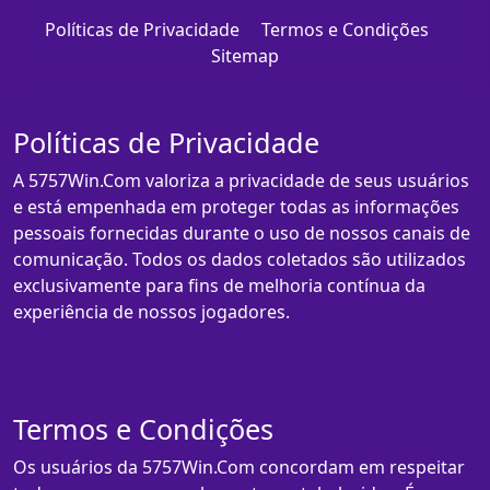
Políticas de Privacidade
Termos e Condições
Sitemap
Políticas de Privacidade
A 5757Win.Com valoriza a privacidade de seus usuários
e está empenhada em proteger todas as informações
pessoais fornecidas durante o uso de nossos canais de
comunicação. Todos os dados coletados são utilizados
exclusivamente para fins de melhoria contínua da
experiência de nossos jogadores.
Termos e Condições
Os usuários da 5757Win.Com concordam em respeitar