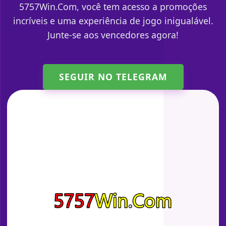
5757Win.Com, você tem acesso a promoções
incríveis e uma experiência de jogo inigualável.
Junte-se aos vencedores agora!
SEGUIR NO TELEGRAM