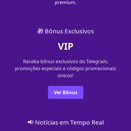
premium.
🎁 Bônus Exclusivos
VIP
Receba bônus exclusivos do Telegram,
promoções especiais e códigos promocionais
únicos!
Ver Bônus
📢 Notícias em Tempo Real