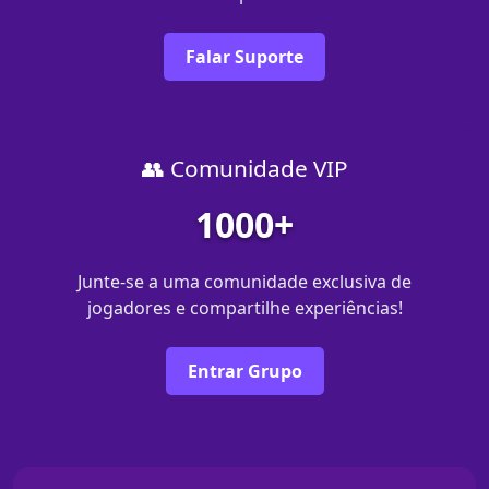
Falar Suporte
👥 Comunidade VIP
1000+
Junte-se a uma comunidade exclusiva de
jogadores e compartilhe experiências!
Entrar Grupo