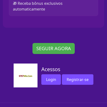
🎁 Receba bônus exclusivos
automaticamente
SEGUIR AGORA
Acessos
Login
Registrar-se