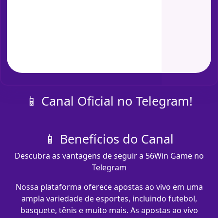
📱 Canal Oficial no Telegram!
📱 Benefícios do Canal
Descubra as vantagens de seguir a 56Win Game no
Telegram
Nossa plataforma oferece apostas ao vivo em uma
ampla variedade de esportes, incluindo futebol,
basquete, tênis e muito mais. As apostas ao vivo