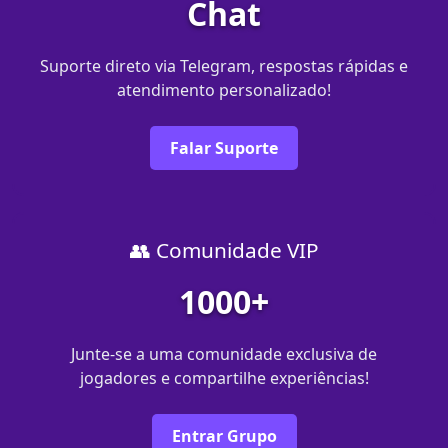
Chat
Suporte direto via Telegram, respostas rápidas e
atendimento personalizado!
Falar Suporte
👥 Comunidade VIP
1000+
Junte-se a uma comunidade exclusiva de
jogadores e compartilhe experiências!
Entrar Grupo