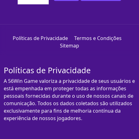
Políticas de Privacidade
Termos e Condições
Sitemap
Políticas de Privacidade
A 56Win Game valoriza a privacidade de seus usuários e
está empenhada em proteger todas as informações
pessoais fornecidas durante o uso de nossos canais de
comunicação. Todos os dados coletados são utilizados
exclusivamente para fins de melhoria contínua da
experiência de nossos jogadores.