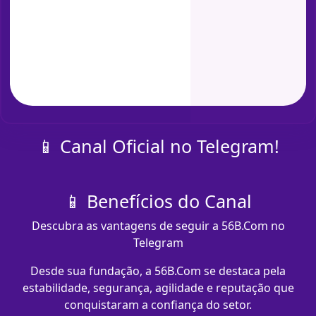
📱 Canal Oficial no Telegram!
📱 Benefícios do Canal
Descubra as vantagens de seguir a 56B.Com no
Telegram
Desde sua fundação, a 56B.Com se destaca pela
estabilidade, segurança, agilidade e reputação que
conquistaram a confiança do setor.