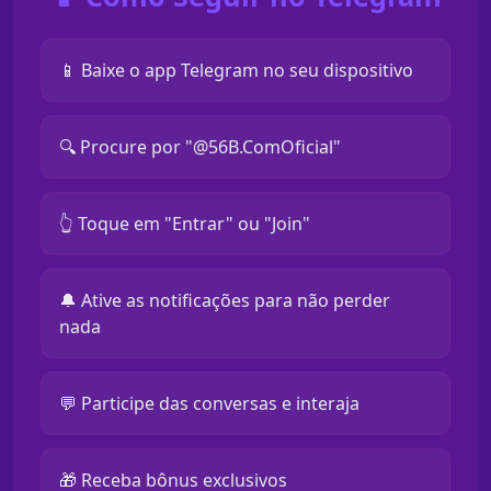
📱 Baixe o app Telegram no seu dispositivo
🔍 Procure por "@56B.ComOficial"
👆 Toque em "Entrar" ou "Join"
🔔 Ative as notificações para não perder
nada
💬 Participe das conversas e interaja
🎁 Receba bônus exclusivos