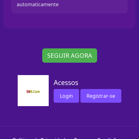
automaticamente
SEGUIR AGORA
Acessos
Login
Registrar-se