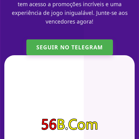
tem acesso a promoções incríveis e uma
experiência de jogo inigualável. Junte-se aos
vencedores agora!
SEGUIR NO TELEGRAM