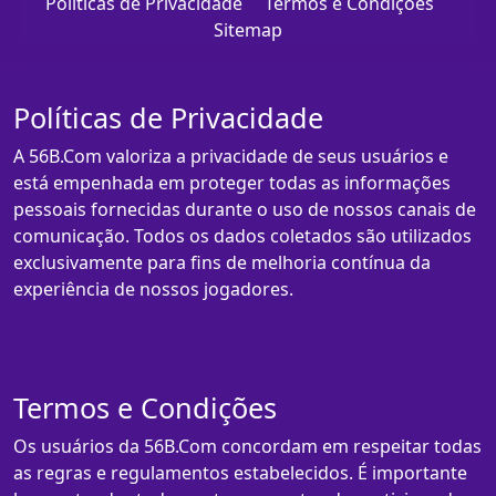
Políticas de Privacidade
Termos e Condições
Sitemap
Políticas de Privacidade
A 56B.Com valoriza a privacidade de seus usuários e
está empenhada em proteger todas as informações
pessoais fornecidas durante o uso de nossos canais de
comunicação. Todos os dados coletados são utilizados
exclusivamente para fins de melhoria contínua da
experiência de nossos jogadores.
Termos e Condições
Os usuários da 56B.Com concordam em respeitar todas
as regras e regulamentos estabelecidos. É importante