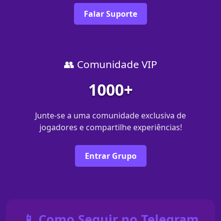
Falar Suporte
👥 Comunidade VIP
1000+
Junte-se a uma comunidade exclusiva de
jogadores e compartilhe experiências!
Entrar Grupo
📱 Como Seguir no Telegram