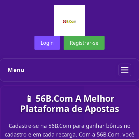
Login
Registrar-se
Menu
📱 56B.Com A Melhor
Plataforma de Apostas
Cadastre-se na 56B.Com para ganhar bônus no
cadastro e em cada recarga. Com a 56B.Com, você