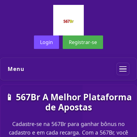
Login
Registrar-se
Menu
📱 567Br A Melhor Plataforma
de Apostas
Cadastre-se na 567Br para ganhar bônus no
cadastro e em cada recarga. Com a 567Br, você