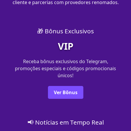
cliente e parcerias com provedores renomados.
🎁 Bônus Exclusivos
VIP
Receba bônus exclusivos do Telegram,
promoções especiais e códigos promocionais
únicos!
Ver Bônus
📢 Notícias em Tempo Real