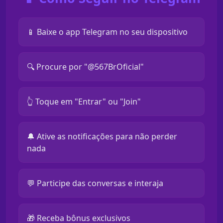
📱 Baixe o app Telegram no seu dispositivo
🔍 Procure por "@567BrOficial"
👆 Toque em "Entrar" ou "Join"
🔔 Ative as notificações para não perder
nada
💬 Participe das conversas e interaja
🎁 Receba bônus exclusivos