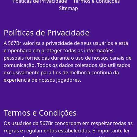
Políticas de Privacidade
Termos e Condições
Sitemap
Políticas de Privacidade
A 567Br valoriza a privacidade de seus usuários e está
empenhada em proteger todas as informações
pessoais fornecidas durante o uso de nossos canais de
comunicação. Todos os dados coletados são utilizados
exclusivamente para fins de melhoria contínua da
experiência de nossos jogadores.
Termos e Condições
Os usuários da 567Br concordam em respeitar todas as
regras e regulamentos estabelecidos. É importante ler