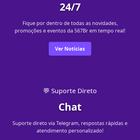
24/7
Fique por dentro de todas as novidades,
promoções e eventos da 567Br em tempo real!
Ver Notícias
💬 Suporte Direto
Chat
Suporte direto via Telegram, respostas rápidas e
atendimento personalizado!