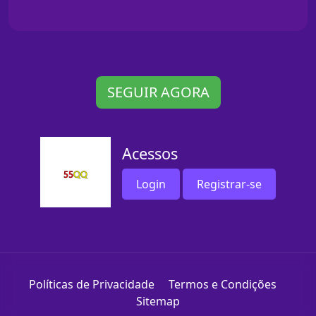
SEGUIR AGORA
Acessos
Login
Registrar-se
Políticas de Privacidade
Termos e Condições
Sitemap