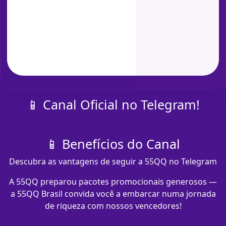
📱 Canal Oficial no Telegram!
📱 Benefícios do Canal
Descubra as vantagens de seguir a 55QQ no Telegram
A 55QQ preparou pacotes promocionais generosos —
a 55QQ Brasil convida você a embarcar numa jornada
de riqueza com nossos vencedores!