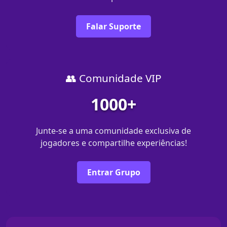
Falar Suporte
👥 Comunidade VIP
1000+
Junte-se a uma comunidade exclusiva de
jogadores e compartilhe experiências!
Entrar Grupo