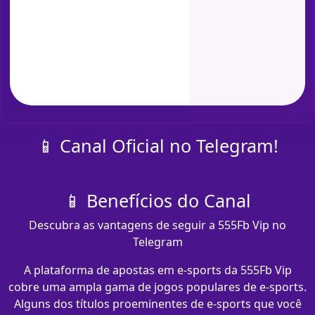
📱 Canal Oficial no Telegram!
📱 Benefícios do Canal
Descubra as vantagens de seguir a 555Fb Vip no
Telegram
A plataforma de apostas em e-sports da 555Fb Vip
cobre uma ampla gama de jogos populares de e-sports.
Alguns dos títulos proeminentes de e-sports que você