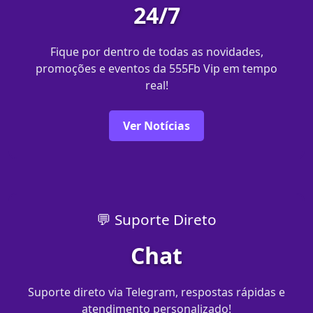
24/7
Fique por dentro de todas as novidades,
promoções e eventos da 555Fb Vip em tempo
real!
Ver Notícias
💬 Suporte Direto
Chat
Suporte direto via Telegram, respostas rápidas e
atendimento personalizado!