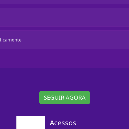
a
aticamente
SEGUIR AGORA
Acessos