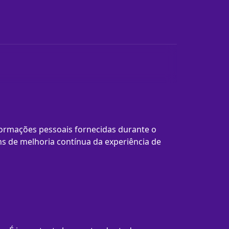
formações pessoais fornecidas durante o
ns de melhoria contínua da experiência de