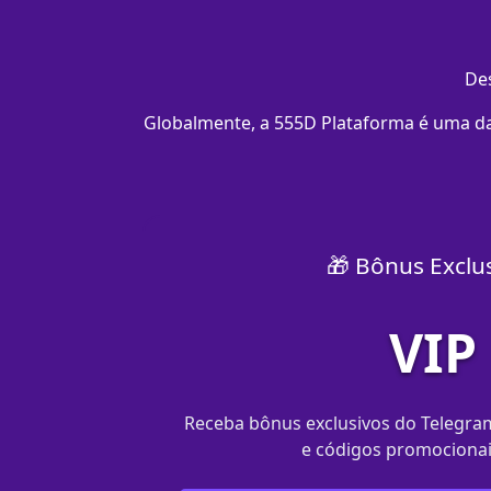
De
Globalmente, a 555D Plataforma é uma da
🎁 Bônus Exclu
VIP
Receba bônus exclusivos do Telegra
e códigos promocionai