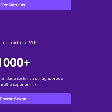
Ver Notícias
Comunidade VIP
1000+
unidade exclusiva de jogadores e
rtilhe experiências!
Entrar Grupo