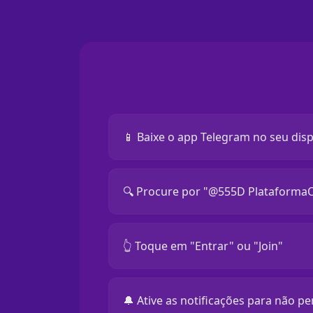
📱 Baixe o app Telegram no seu disp
🔍 Procure por "@555D PlataformaOf
👆 Toque em "Entrar" ou "Join"
🔔 Ative as notificações para não p