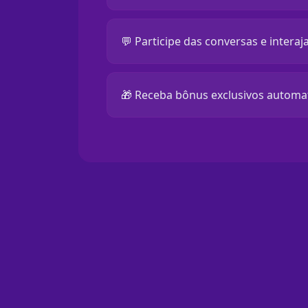
💬 Participe das conversas e interaj
🎁 Receba bônus exclusivos autom