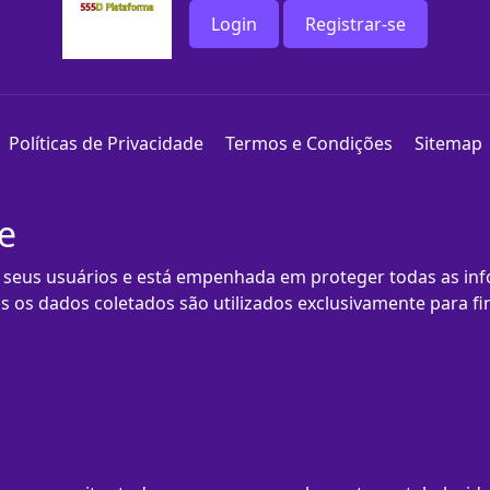
Login
Registrar-se
Políticas de Privacidade
Termos e Condições
Sitemap
de
e seus usuários e está empenhada em proteger todas as in
 os dados coletados são utilizados exclusivamente para fi