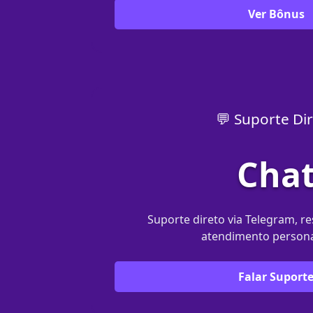
Ver Bônus
💬 Suporte Di
Cha
Suporte direto via Telegram, r
atendimento persona
Falar Suport