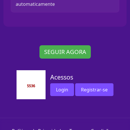
automaticamente
SEGUIR AGORA
Acessos
Login
Registrar-se