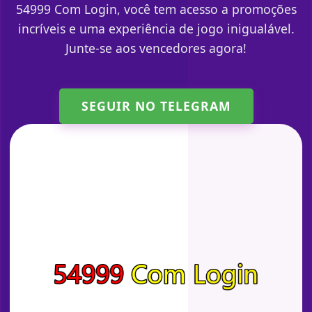
54999 Com Login, você tem acesso a promoções
incríveis e uma experiência de jogo inigualável.
Junte-se aos vencedores agora!
SEGUIR NO TELEGRAM