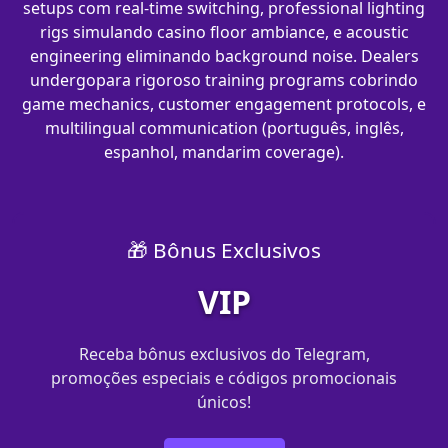
setups com real-time switching, professional lighting
rigs simulando casino floor ambiance, e acoustic
engineering eliminando background noise. Dealers
undergopara rigoroso training programs cobrindo
game mechanics, customer engagement protocols, e
multilingual communication (português, inglês,
espanhol, mandarim coverage).
🎁 Bônus Exclusivos
VIP
Receba bônus exclusivos do Telegram,
promoções especiais e códigos promocionais
únicos!