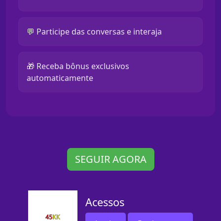
💬 Participe das conversas e interaja
🎁 Receba bônus exclusivos
automaticamente
SEGUIR AGORA
Acessos