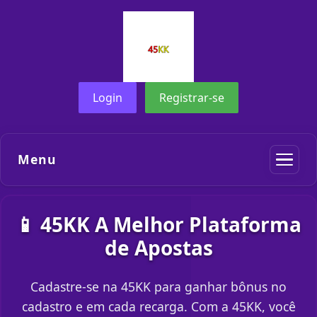
Login
Registrar-se
Menu
📱 45KK A Melhor Plataforma
de Apostas
Cadastre-se na 45KK para ganhar bônus no
cadastro e em cada recarga. Com a 45KK, você