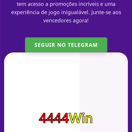
tem acesso a promoções incríveis e uma
experiência de jogo inigualável. Junte-se aos
vencedores agora!
SEGUIR NO TELEGRAM