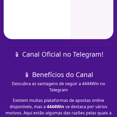
📱 Canal Oficial no Telegram!
📱 Benefícios do Canal
Descubra as vantagens de seguir a 4444Win no
Telegram
Existem muitas plataformas de apostas online
disponíveis, mas a
4444Win
se destaca por vários
motivos. Aqui estão algumas das razões pelas quais a