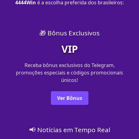
4444Win
é a escolha preferida dos brasileiros:
🎁 Bônus Exclusivos
VIP
Receba bônus exclusivos do Telegram,
promoções especiais e códigos promocionais
únicos!
Ver Bônus
📢 Notícias em Tempo Real