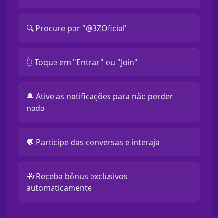
🔍 Procure por "@3ZOficial"
👆 Toque em "Entrar" ou "Join"
🔔 Ative as notificações para não perder
nada
💬 Participe das conversas e interaja
🎁 Receba bônus exclusivos
automaticamente