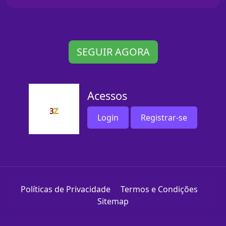
SEGUIR AGORA
Acessos
Login
Registrar-se
Políticas de Privacidade
Termos e Condições
Sitemap