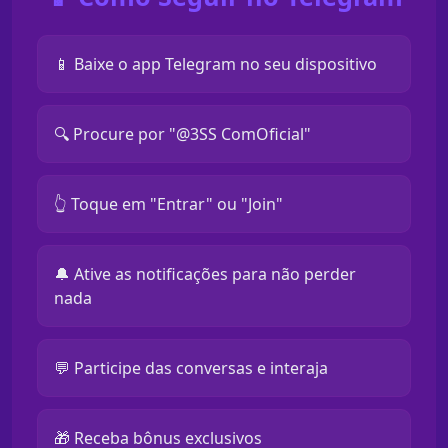
📱 Baixe o app Telegram no seu dispositivo
🔍 Procure por "@3SS ComOficial"
👆 Toque em "Entrar" ou "Join"
🔔 Ative as notificações para não perder
nada
💬 Participe das conversas e interaja
🎁 Receba bônus exclusivos