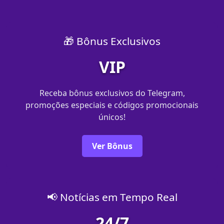
🎁 Bônus Exclusivos
VIP
Receba bônus exclusivos do Telegram,
promoções especiais e códigos promocionais
únicos!
Ver Bônus
📢 Notícias em Tempo Real
24/7