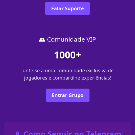
Falar Suporte
👥 Comunidade VIP
1000+
Junte-se a uma comunidade exclusiva de
jogadores e compartilhe experiências!
Entrar Grupo
📱 Como Seguir no Telegram