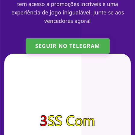
tem acesso a promoções incríveis e uma
experiência de jogo inigualável. Junte-se aos
vencedores agora!
SEGUIR NO TELEGRAM