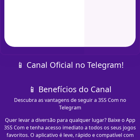
📱 Canal Oficial no Telegram!
📱 Benefícios do Canal
Descubra as vantagens de seguir a 3SS Com no
Telegram
Quer levar a diversão para qualquer lugar? Baixe o App
3SS Com e tenha acesso imediato a todos os seus jogos
favoritos. O aplicativo é leve, rápido e compatível com