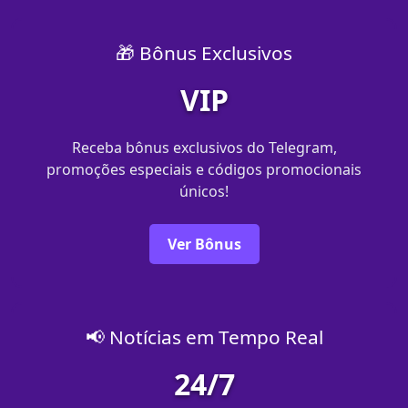
🎁 Bônus Exclusivos
VIP
Receba bônus exclusivos do Telegram,
promoções especiais e códigos promocionais
únicos!
Ver Bônus
📢 Notícias em Tempo Real
24/7