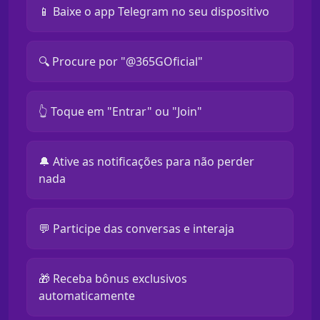
📱 Baixe o app Telegram no seu dispositivo
🔍 Procure por "@365GOficial"
👆 Toque em "Entrar" ou "Join"
🔔 Ative as notificações para não perder
nada
💬 Participe das conversas e interaja
🎁 Receba bônus exclusivos
automaticamente