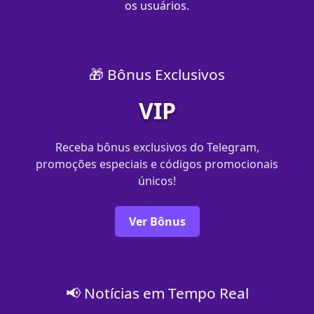
os usuários.
🎁 Bônus Exclusivos
VIP
Receba bônus exclusivos do Telegram,
promoções especiais e códigos promocionais
únicos!
Ver Bônus
📢 Notícias em Tempo Real