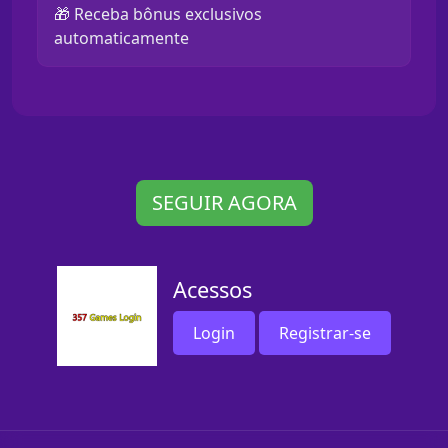
🎁 Receba bônus exclusivos
automaticamente
SEGUIR AGORA
Acessos
Login
Registrar-se