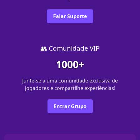
Falar Suporte
👥 Comunidade VIP
1000+
Junte-se a uma comunidade exclusiva de
jogadores e compartilhe experiências!
Entrar Grupo