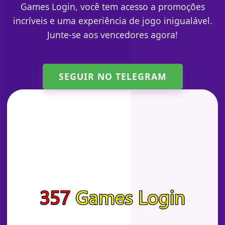
Games Login, você tem acesso a promoções
incríveis e uma experiência de jogo inigualável.
Junte-se aos vencedores agora!
SEGUIR NO TELEGRAM