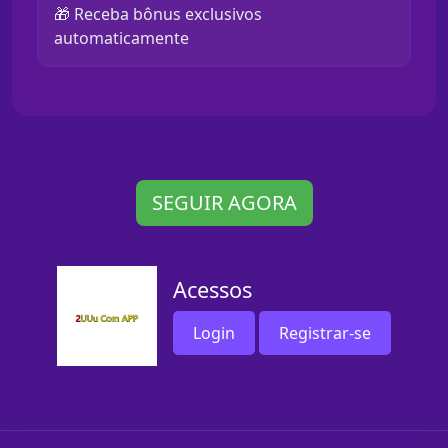
🎁 Receba bônus exclusivos
automaticamente
SEGUIR AGORA
Acessos
Login
Registrar-se