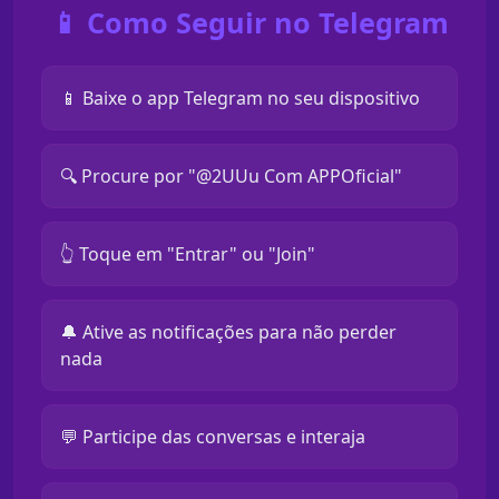
📱 Como Seguir no Telegram
📱 Baixe o app Telegram no seu dispositivo
🔍 Procure por "@2UUu Com APPOficial"
👆 Toque em "Entrar" ou "Join"
🔔 Ative as notificações para não perder
nada
💬 Participe das conversas e interaja