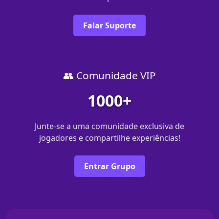
Falar Suporte
👥 Comunidade VIP
1000+
Junte-se a uma comunidade exclusiva de
jogadores e compartilhe experiências!
Entrar Grupo