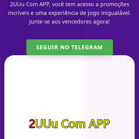
2UUu Com APP, você tem acesso a promoções
incríveis e uma experiência de jogo inigualável.
Junte-se aos vencedores agora!
SEGUIR NO TELEGRAM