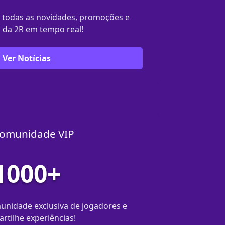
e todas as novidades, promoções e
 da 2R em tempo real!
Ver Notícias
Comunidade VIP
1000+
unidade exclusiva de jogadores e
rtilhe experiências!