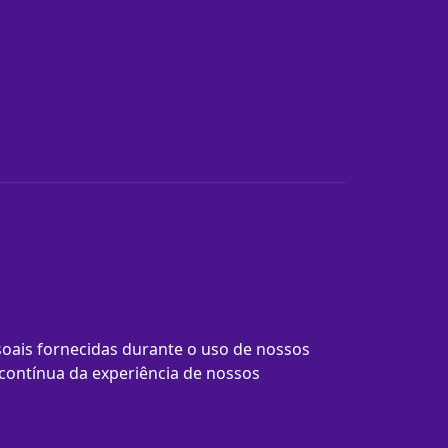
soais fornecidas durante o uso de nossos
 contínua da experiência de nossos