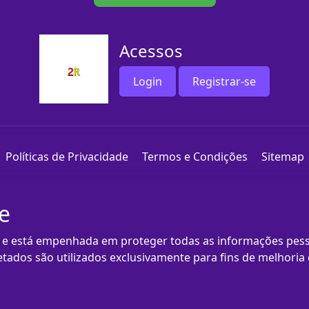
Acessos
Login
Registrar-se
Políticas de Privacidade
Termos e Condições
Sitemap
de
os e está empenhada em proteger todas as informações pes
tados são utilizados exclusivamente para fins de melhoria