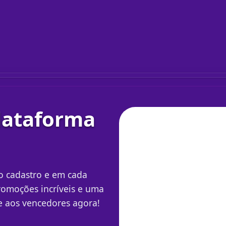
Plataforma
o cadastro e em cada
romoções incríveis e uma
se aos vencedores agora!