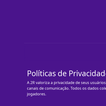
Políticas de Privacida
A 2R valoriza a privacidade de seus usuári
canais de comunicação. Todos os dados cole
jogadores.