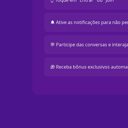
👆 Toque em "Entrar" ou "Join"
🔔 Ative as notificações para não p
💬 Participe das conversas e interaj
🎁 Receba bônus exclusivos autom