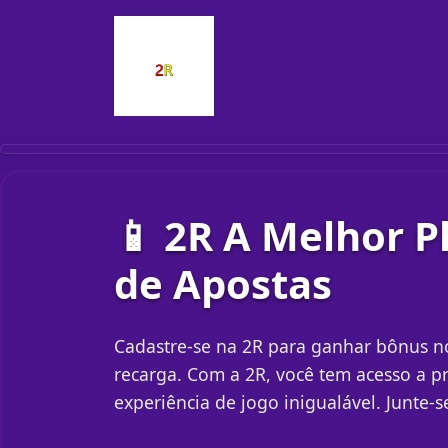
📱 2R A Melhor 
de Apostas
Cadastre-se na 2R para ganhar bônus n
recarga. Com a 2R, você tem acesso a p
experiência de jogo inigualável. Junte-